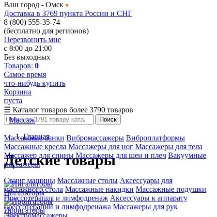
Ваш город -
Омск
Доставка в 3769 пункта России и СНГ
8 (800) 555-35-74
(бесплатно для регионов)
Перезвонить мне
с 8:00 до 21:00
Без выходных
Товаров:
0
Самое время
что-нибудь купить
Корзина
пуста
☰
Каталог товаров
более 3790 товаров
Массаж
Поиск
Главная
Массажные банки
Вибромассажеры
Виброплатформы
Массажные кресла
Массажеры для ног
Массажеры для тела
Массажер для спины
Массажеры для шеи и плеч
Вакуумные
Детские товары
массажеры
Свинг машины
Массажные столы
Аксессуары для
массажного стола
Массажные накидки
Массажные подушки
Ингаляторы
Прессотерапия и лимфодренаж
Аксессуары к аппарату
прессотерапии и лимфодренажа
Массажеры для рук
Ирригаторы
Электромассажеры