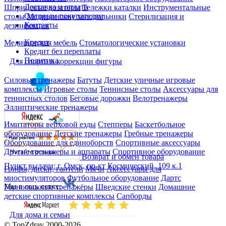
Доставка и оплата
Шприцевые дозаторы
Тележки каталки
Инструментальные
Оптовым покупателям
столы
Медицинские холодильники
Стерилизация и
Контакты
дезинфекция
Кредит
Медицинская мебель
Стоматологические установки
Кредит без переплаты
Политика
Для спорта и коррекции фигуры
Силовые тренажеры
Батуты
Детские уличные игровые
комплексы
Игровые столы
Теннисные столы
Аксессуары для
теннисных столов
Беговые дорожки
Велотренажеры
Эллиптические тренажеры
Имитаторы верховой езды
Степперы
Баскетбольное
оборудование
Детские тренажеры
Гребные тренажеры
Оборудование для единоборств
Спортивные аксессуары
Другие тренажеры и аппараты
Спортивное оборудование
Возврат и обмен товара
Пункт выдачи: г. Омск, пр-кт Космический, 109 к.1
Грифы, диски, гантели
Мячи
Аксессуары для
миостимуляторов
Футбольное оборудование
Дартс
Мы в соц. сетях:
Горнолыжные тренажёры
Шведские стенки
Домашние
детские спортивные комплексы
Сапборды
Для дома и семьи
© TopZdrav 2000-2026